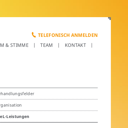
TELEFONISCH ANMELDEN
EM & STIMME
TEAM
KONTAKT
vigation
ehandlungsfelder
erspringen
rganisation
GeL-Leistungen