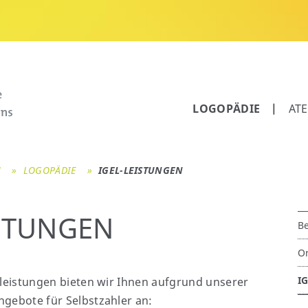
LOGOPÄDIE
AT
M
LOGOPÄDIE
IGEL-LEISTUNGEN
ISTUNGEN
Na
B
üb
O
I
leistungen bieten wir Ihnen aufgrund unserer
ebote für Selbstzahler an: