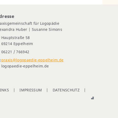
dresse
axisgemeinschaft für Logopädie
lexandra Huber | Susanne Simons
Hauptstraße 58
69214 Eppelheim
06221 / 766942
praxis@logopaedie-eppelheim.de
logopaedie-eppelheim.de
LINKS
IMPRESSUM
DATENSCHUTZ